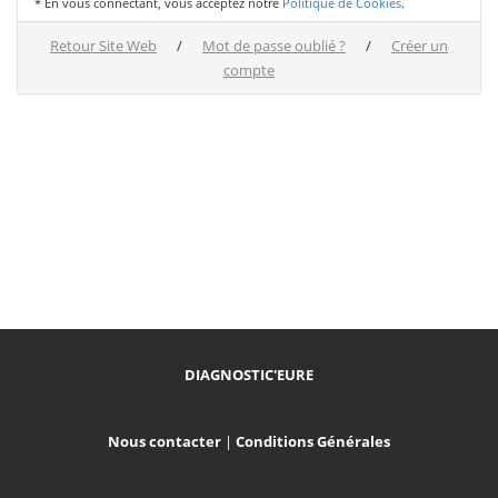
* En vous connectant, vous acceptez notre
Politique de Cookies
.
Retour Site Web
/
Mot de passe oublié ?
/
Créer un
compte
DIAGNOSTIC'EURE
Nous contacter
|
Conditions Générales